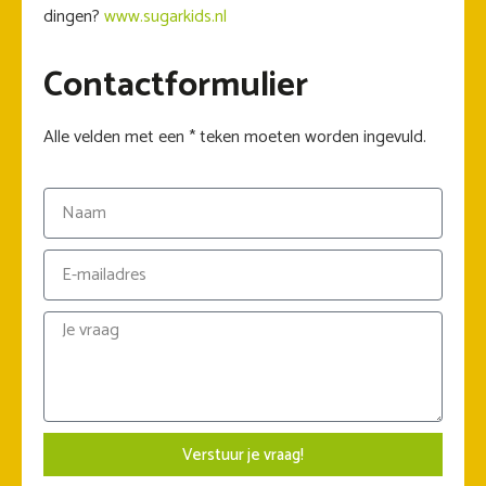
dingen?
www.sugarkids.nl
Contactformulier
Alle velden met een * teken moeten worden ingevuld.
Verstuur je vraag!